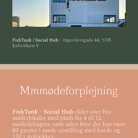
FishTank / Social Hub
– Ingerslevsgade 44, 1705
København V
FishTank - Social Hub
råder over fire
møderlokaler med plads fra 4 til 12
mødedeltagere samt salen hvor der kan være
80 gæster i møde opstilling med borde og
120 i stolrækker.